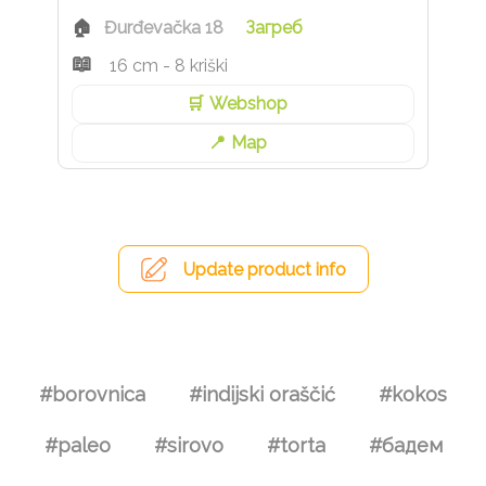
Đurđevačka 18
Загреб
16 cm - 8 kriški
Webshop
Map
Update product info
#borovnica
#indijski oraščić
#kokos
#paleo
#sirovo
#torta
#бадем