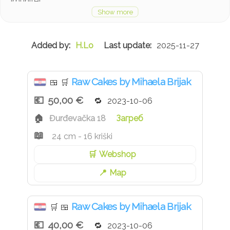
imunitet.
Sastojci: *Indijski oraščići, *bademi, *javorov sirup ili
*kokosov nektar, *kokosovo ulje (hladno prešano ulje
organski uzgoj), *xylitol (brezin šećer), *borovnice,
H.Lo
2025-11-27
*kakao maslac, *napitak od badema
*sastojci iz ekološkog uzgoja
Dostupno tijekom cijele godine.
Raw Cakes by Mihaela Brijak
🍱
🛒
50,00 €
2023-10-06
Đurđevačka 18
Загреб
24 cm - 16 kriški
Webshop
Map
Raw Cakes by Mihaela Brijak
🛒
🍱
40,00 €
2023-10-06