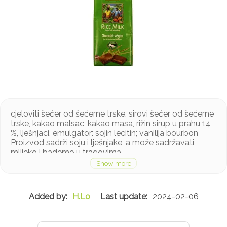
cjeloviti šećer od šećerne trske, sirovi šećer od šećerne
trske, kakao malsac, kakao masa, rižin sirup u prahu 14
%, lješnjaci, emulgator: sojin lecitin; vanilija bourbon
Proizvod sadrži soju i lješnjake, a može sadržavati
mlijeko i bademe u tragovima
H.Lo
2024-02-06