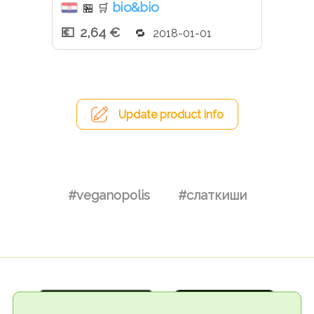
bio&bio
🏪
🛒
2,64 €
2018-01-01
Update product info
#veganopolis
#слаткиши