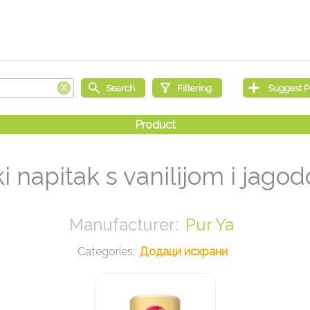
i napitak s vanilijom i jag
Pur Ya
Додаци исхрани