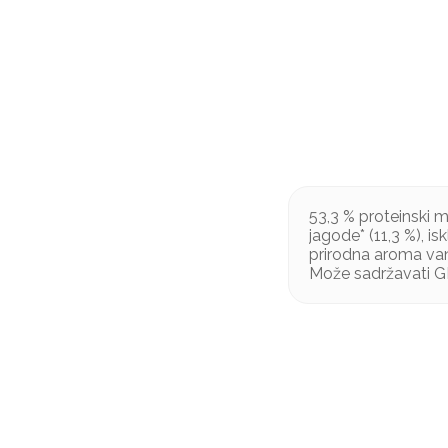
53,3 % proteinski m
jagode* (11,3 %), is
prirodna aroma vani
Može sadržavati 