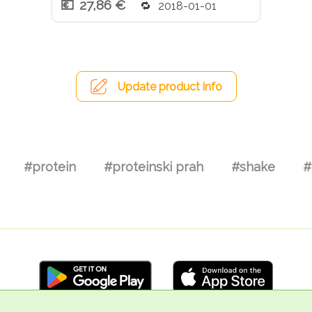
27,86 €
2018-01-01
Update product info
#protein
#proteinski prah
#shake
#