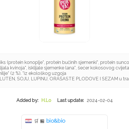
iks (protein konoplje*, protein bučinih sjemenki*, protein sunco
klijala kvinoja*, isklijale sjemenke lana*, šećer kokosovog cvijet
lije* (2 %). *iz ekološkog uzgoja
GLUTEN, SOJU, LUPINU, ORAŠASTE PLODOVE I SEZAM u tr
H.Lo
2024-02-04
bio&bio
🛒
🏪