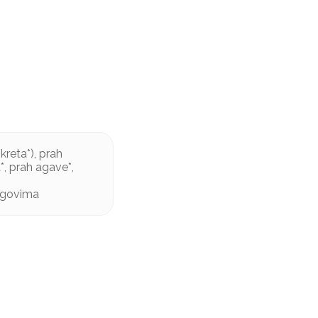
kreta*), prah
a*, prah agave*,
agovima