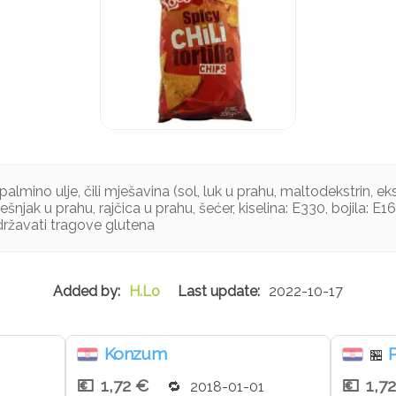
almino ulje, čili mješavina (sol, luk u prahu, maltodekstrin, ek
ešnjak u prahu, rajčica u prahu, šećer, kiselina: E330, bojila: E
ržavati tragove glutena
H.Lo
2022-10-17
Konzum
🏪
1,72 €
1,7
2018-01-01