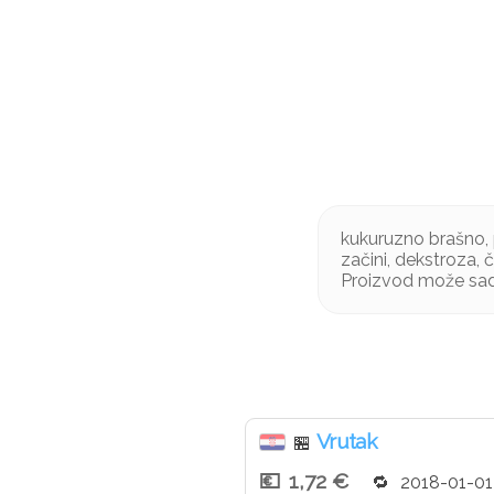
kukuruzno brašno, p
začini, dekstroza, č
Proizvod može sad
Vrutak
🏪
1,72 €
2018-01-01