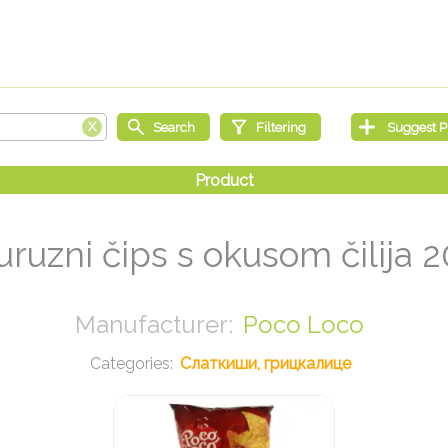
ruzni čips s okusom čilija 
Poco Loco
Слаткиши, грицкалице