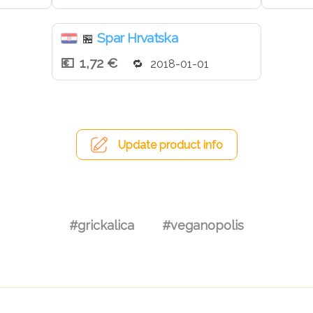
Spar Hrvatska
🏪
1,72 €
2018-01-01
Update product info
#grickalica
#veganopolis