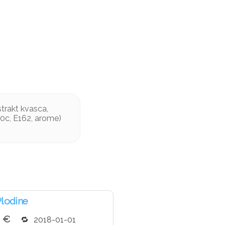
strakt kvasca,
160c, E162, arome)
Plodine
2 €
2018-01-01