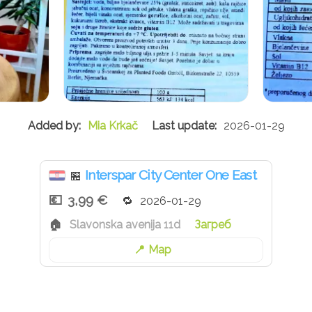
Mia Krkač
2026-01-29
Interspar City Center One East
🏪
3,99 €
2026-01-29
Slavonska avenija 11d
Загреб
Map