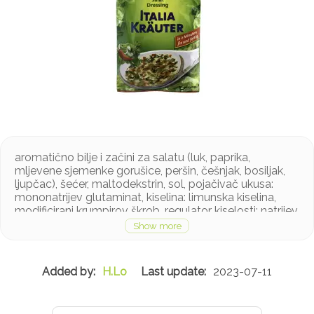
aromatično bilje i začini za salatu (luk, paprika,
mljevene sjemenke gorušice, peršin, češnjak, bosiljak,
ljupčac), šećer, maltodekstrin, sol, pojačivač ukusa:
mononatrijev glutaminat, kiselina: limunska kiselina,
modificirani krumpirov škrob, regulator kiselosti: natrijev
acetat, tvar za sprječavanje zgrudnjavanja: silicijev
dioksid, kvaščev autolizat, aroma, biljno ulje,
antioksidans: askorbinska kiselina
Proizvod može sadržavati tragove pšenice, jaja, soje,
H.Lo
2023-07-11
mlijeka, celera i sezama