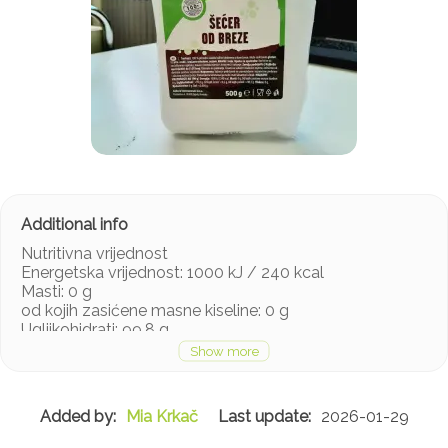
Nutritivna vrijednost
Energetska vrijednost: 1000 kJ / 240 kcal
Masti: 0 g
od kojih zasićene masne kiseline: 0 g
Ugljikohidrati: 99,8 g
od kojih šećeri: < 0,2 g
Bjelančevine: 0 g
Sol: < 0,01 g
Mia Krkač
2026-01-29