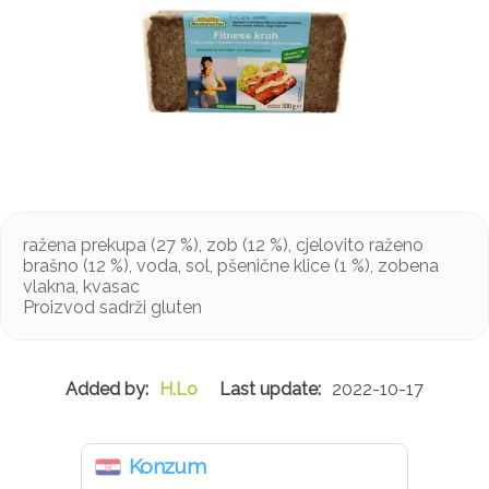
ražena prekupa (27 %), zob (12 %), cjelovito raženo
brašno (12 %), voda, sol, pšenične klice (1 %), zobena
vlakna, kvasac
Proizvod sadrži gluten
H.Lo
2022-10-17
Konzum