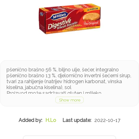
pšenično brašno 56 %, biljno ulje, šećer, integralno
pšenično brašno 13 %, djelomično invertni šećerni sirup,
tvari za rahljenje (natrijev hidrogen karbonat, vinska
kiselina, jabučna kiselina), sol
Proizvod može sadržavati gluten i mlijeko
H.Lo
2022-10-17