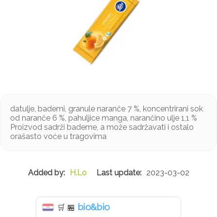
datulje, bademi, granule naranče 7 %, koncentrirani sok
od naranče 6 %, pahuljice manga, narančino ulje 1,1 %
Proizvod sadrži bademe, a može sadržavati i ostalo
orašasto voće u tragovima
H.Lo
2023-03-02
bio&bio
🛒
🏪