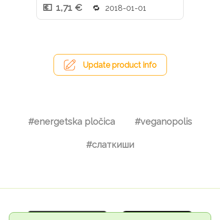
1,71 €
2018-01-01
Update product info
#energetska pločica
#veganopolis
#слаткиши