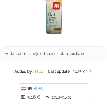
voda, zob 16 %, ulje od suncokreta, morska sol
H.Lo
2025-03-31
BIPA
🏪
3,18 €
2018-01-01