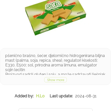
pšenično brašno, šećer, djelomično hidrogenirana biljna
mast (palma, soja, repica, shea), regulatori kiselosti:
E330, E500; sol, prirodna aroma limuna, emulgator
sojin lecitin
Proizvod sadrži gluten i soju, a može sadržavati lješnjak
i mlijeko u tragovima
H.Lo
2024-08-31