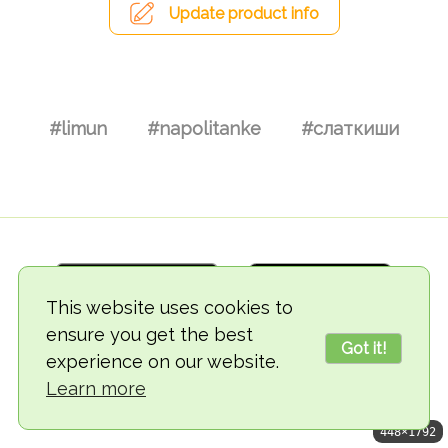
Update product info
#limun
#napolitanke
#слаткиши
This website uses cookies to
ensure you get the best
Got it!
experience on our website.
© 2018-2026 TheVegCat
Learn more