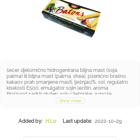
šećer, djelomično hidrogenirana biljna mast (soja,
palma) ili biljna mast (palma, shea), pšenično brašno,
kakaov prah smanjene masti, lješnjaci%, sol, regulatro
kiselosti E500, emulgator sojin lecitin, aroma
Proizvod sadrži gluten, soju i lješnjake, a može
sadržavati mlijeko u tragovima
H.Lo
2022-10-29