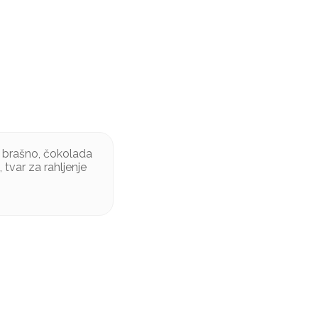
o brašno, čokolada
 tvar za rahljenje