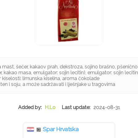
na mast, šećer, kakaov prah, dekstroza, sojino brašno, pšeničn
, kakao masa, emulgator: sojin lecitin), emulgator: sojin lecitin,
r kiselosti: limunska kiselina, aroma čokolade
ten i soju, a može sadržavati i lješnjake u tragovima
H.Lo
2024-08-31
Spar Hrvatska
🏪