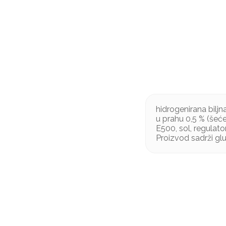
hidrogenirana bilj
u prahu 0,5 % (šećer
E500, sol, regulato
Proizvod sadrži glu