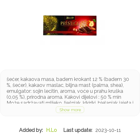
šećer, kakaova masa, badem krokant 12 % (badem 30
%, šećer), kakaov maslac, biljna mast (palma, shea),
emulgator: sojin lecitin, aroma, voće u prahu kruška
(0,05 %), prirodna aroma. Kakovi dijelovi : 50 % min
Može sadržavati mlijeko, lješnjak, kikiriki, bjelanjak jajeta i
gluten u tragovima
H.Lo
2023-10-11