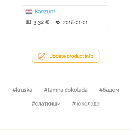
Konzum
3,32 €
2018-01-01
Update product info
#kruška
#tamna čokolada
#бадем
#слаткиши
#чоколада