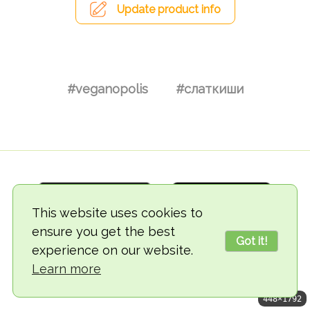
Update product info
#veganopolis
#слаткиши
This website uses cookies to
ensure you get the best
Got it!
experience on our website.
© 2018-2026 TheVegCat
Learn more