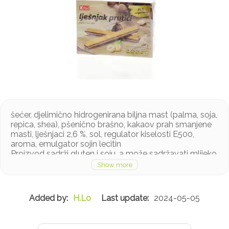
šećer, djelimično hidrogenirana biljna mast (palma, soja,
repica, shea), pšenično brašno, kakaov prah smanjene
masti, lješnjaci 2,6 %, sol, regulator kiselosti E500,
aroma, emulgator sojin lecitin
Proizvod sadrži gluten i soju, a može sadržavati mlijeko
u tragovima
H.Lo
2024-05-05