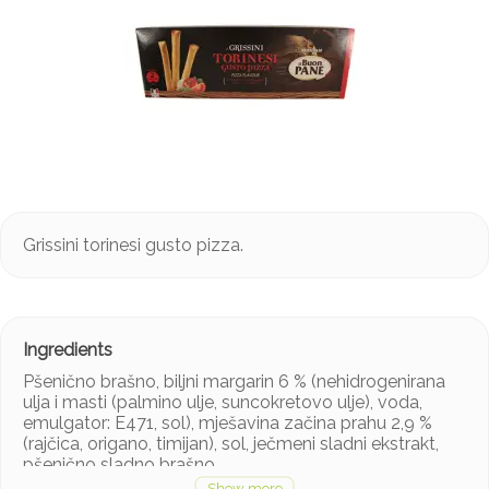
Grissini torinesi gusto pizza.
Pšenično brašno, biljni margarin 6 % (nehidrogenirana
ulja i masti (palmino ulje, suncokretovo ulje), voda,
emulgator: E471, sol), mješavina začina prahu 2,9 %
(rajčica, origano, timijan), sol, ječmeni sladni ekstrakt,
pšenično sladno brašno.