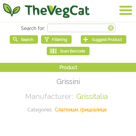
Grissini
Grissitalia
Слаткиши, грицкалице