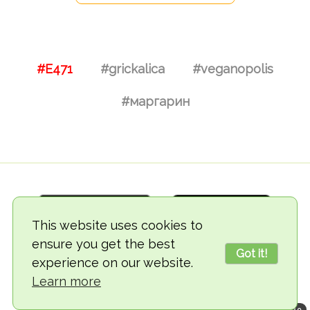
#E471
#grickalica
#veganopolis
#маргарин
This website uses cookies to
ensure you get the best
Got it!
experience on our website.
© 2018-2026 TheVegCat
Learn more