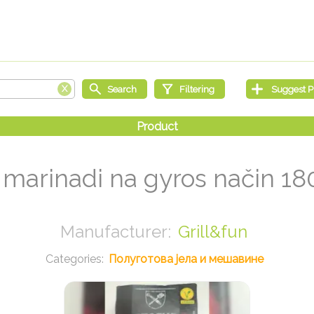
 marinadi na gyros način 18
Grill&fun
Полуготова јела и мешавине