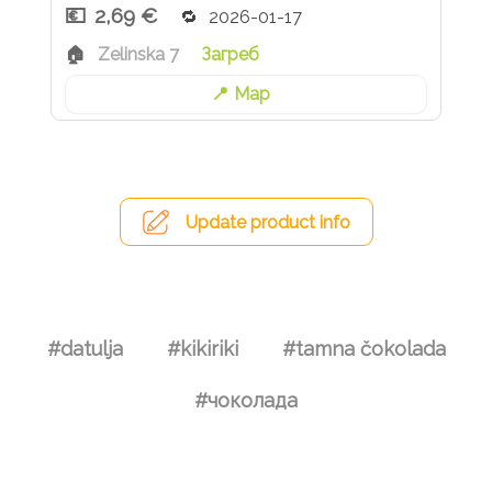
2,69 €
2026-01-17
Zelinska 7
Загреб
Map
Update product info
#datulja
#kikiriki
#tamna čokolada
#чоколада