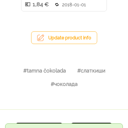
1,84 €
2018-01-01
Update product info
#tamna čokolada
#слаткиши
#чоколада