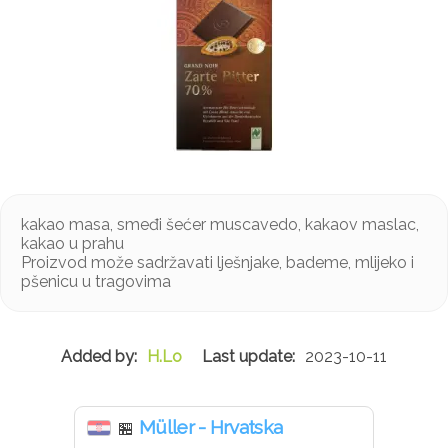
kakao masa, smeđi šećer muscavedo, kakaov maslac,
kakao u prahu
Proizvod može sadržavati lješnjake, bademe, mlijeko i
pšenicu u tragovima
H.Lo
2023-10-11
Müller - Hrvatska
🏪