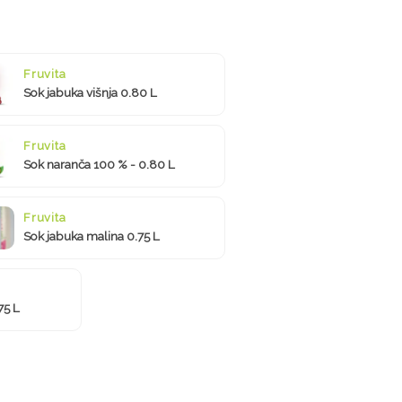
Fruvita
Sok jabuka višnja 0.80 L
Fruvita
Sok naranča 100 % - 0.80 L
Fruvita
Sok jabuka malina 0.75 L
75 L