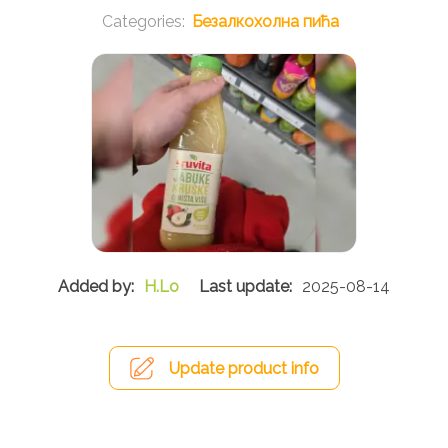
Безалкохолна пића
H.Lo
2025-08-14
Update product info