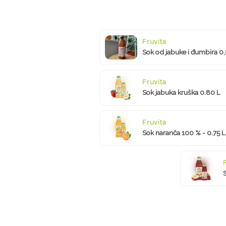
Fruvita
Sok od jabuke i đumbira 0,
Fruvita
Sok jabuka kruška 0.80 L
Fruvita
Sok naranča 100 % - 0.75 L