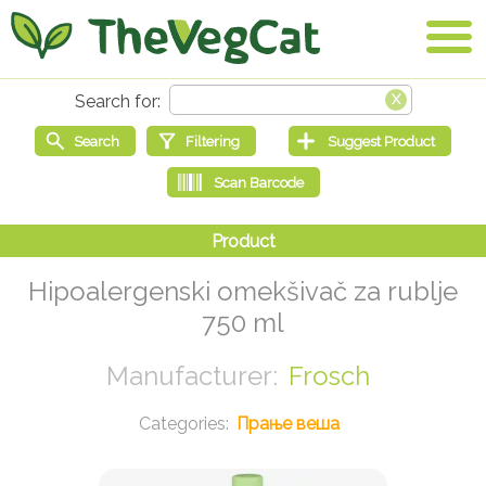
Hipoalergenski omekšivač za rublje
750 ml
Frosch
Прање веша