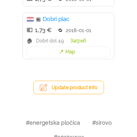
Dobri plac
🏪
1,73 €
2018-01-01
Dobri dol 49
Загреб
Map
Update product info
#energetska pločica
#sirovo