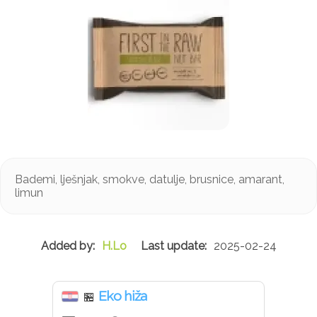
Bademi, lješnjak, smokve, datulje, brusnice, amarant,
limun
H.Lo
2025-02-24
Eko hiža
🏪