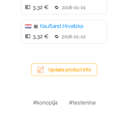
3,32 €
2018-01-01
Kaufland Hrvatska
🏪
3,32 €
2018-01-01
Update product info
#konoplja
#testenina