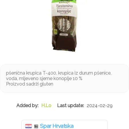
pšenična krupica T-400, krupica iz durum pšenice,
voda, mljeveno sjeme konoplje 10 %
Proizvod sadrži gluten
H.Lo
2024-02-29
Spar Hrvatska
🏪