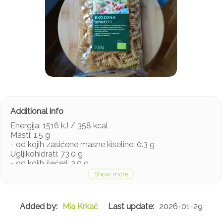
Energija: 1516 kJ / 358 kcal
Masti: 1.5 g
- od kojih zasićene masne kiseline: 0.3 g
Ugljikohidrati: 73.0 g
- od kojih šećeri: 3.0 g
Bjelančevine: 11.5 g
Sol: 0.01 g
Mia Krkač
2026-01-29