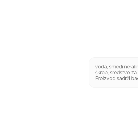
voda, smeđi nerafi
škrob, sredstvo z
Proizvod sadrži b