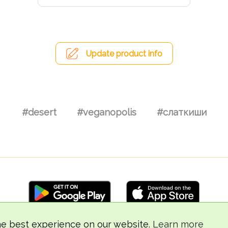
Update product info
#desert
#veganopolis
#слаткиши
he best experience on our website.
Learn more