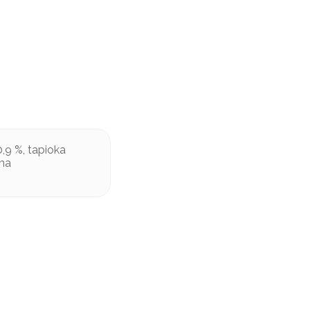
,9 %, tapioka
ema