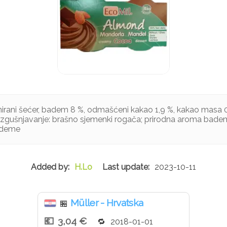
nirani šećer, badem 8 %, odmašćeni kakao 1,9 %, kakao masa 0
a zgušnjavanje: brašno sjemenki rogača; prirodna aroma bad
ademe
H.Lo
2023-10-11
Müller - Hrvatska
🏪
3,04 €
2018-01-01