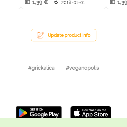
1,39 €
1,3
2018-01-01
Update product info
#grickalica
#veganopolis