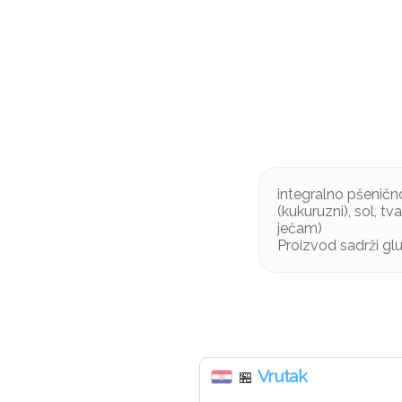
integralno pšenično
(kukuruzni), sol, tv
ječam)
Proizvod sadrži gl
Vrutak
🏪