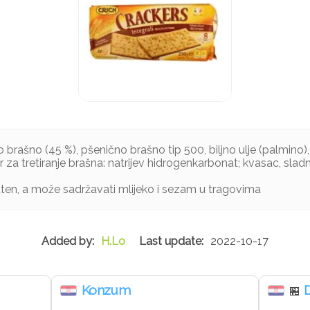
 brašno (45 %), pšenično brašno tip 500, biljno ulje (palmino),
ar za tretiranje brašna: natrijev hidrogenkarbonat; kvasac, sladn
uten, a može sadržavati mlijeko i sezam u tragovima
H.Lo
2022-10-17
Konzum
🏪