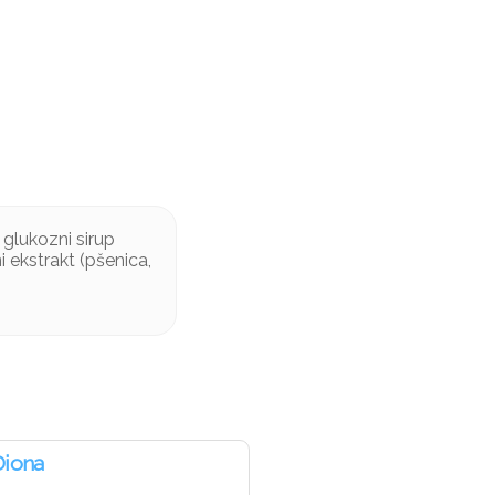
 glukozni sirup
i ekstrakt (pšenica,
Diona