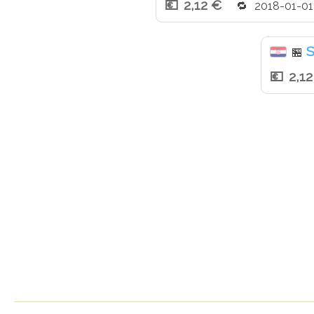
2,12 €
2018-01-01
S
🏪
2,1