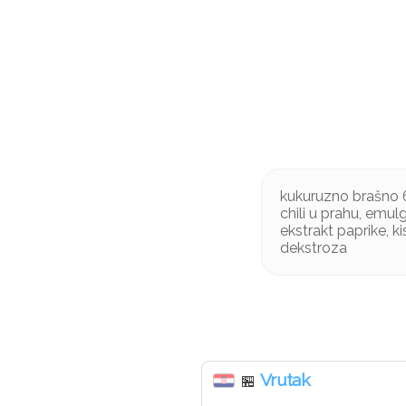
kukuruzno brašno 66
chili u prahu, emulg
ekstrakt paprike, k
dekstroza
Vrutak
🏪