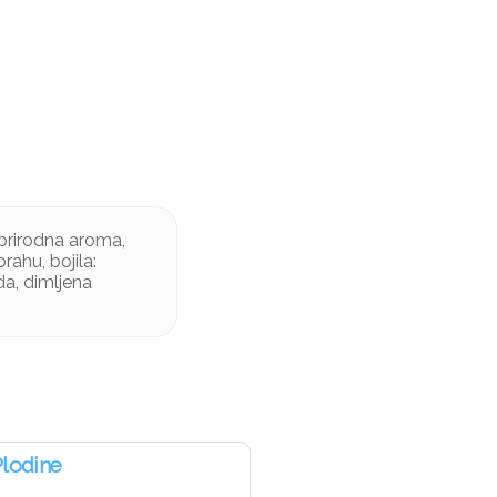
, prirodna aroma,
rahu, bojila:
da, dimljena
Plodine