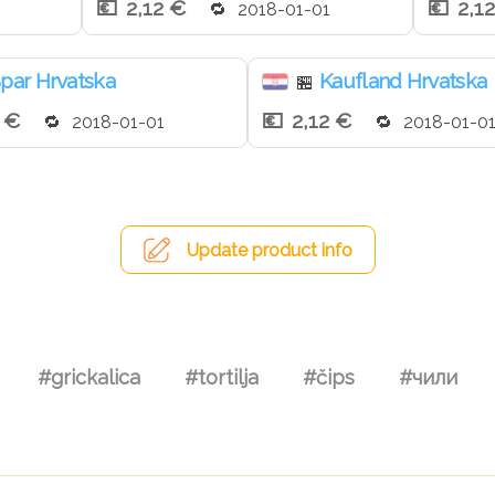
2,12 €
2,1
2018-01-01
par Hrvatska
Kaufland Hrvatska
🏪
2 €
2,12 €
2018-01-01
2018-01-0
Update product info
#grickalica
#tortilja
#čips
#чили