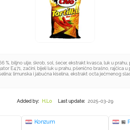
 %, biljno ulje, škrob, sol, šećer, ekstrakt kvasca, luk u prahu
ator E471, začini, bijeli luk u prahu, pšenično brašno, rajčica u p
iselina: limunska i jabučna kiselina, ekstrakt octa ječmenog sla
H.Lo
2025-03-29
Konzum
🏪