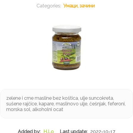
Умаци, зачини
zelene i crne masline bez koštica, ulje suncokreta,
sušene rajčice, kapare, maslinovo ulje, češnjak, feferoni,
morska sol, alkoholni ocat
H.Lo
2022-10-17