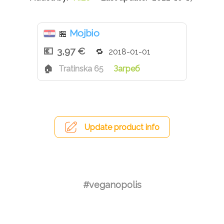
Mojbio
🏪
3,97 €
2018-01-01
Tratinska 65
Загреб
Update product info
#veganopolis