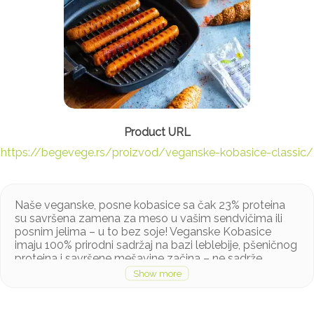
https://begevege.rs/proizvod/veganske-kobasice-classic/
Naše veganske, posne kobasice sa čak 23% proteina
su savršena zamena za meso u vašim sendvičima ili
posnim jelima – u to bez soje! Veganske Kobasice
imaju 100% prirodni sadržaj na bazi leblebije, pšeničnog
proteina i savršene mešavine začina – ne sadrže
konzervanse, veštačke boje ili ukuse. Naše posne
kobaisce možete jesti odmah ili pržiti, peći, kuvati ili
iseckane koristiti u pripremanju jela poput musake,
punjenih paprika, sosova i slično. Pogledajte ostale