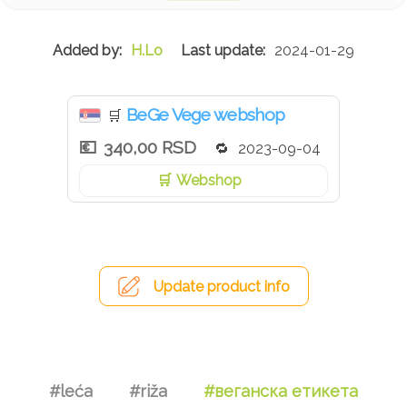
brašno, dodate skrobove, prezle, kao ni ostale sastojke
sa glutenom – Pogledajte sve proizvode koji ne sadrže
sastojke sa glutenom.
H.Lo
2024-01-29
Sastojci: Pirinač, sočivo, suncokret, leblebija, crni luk,
morska so, začinsko bilje, začini.
BeGe Vege webshop
🛒
Ne sadrži aditive, arome ni veštačke boje.
340,00 RSD
2023-09-04
Webshop
Update product info
#leća
#riža
#веганска етикета