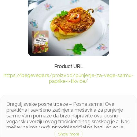
https://begevege.rs/proizvod/punjenje-za-vege-sarmu-
paprike-i-tikvice/
Dragulj svake posne trpeze – Posna sarma! Ova
praktična i savršeno začinjena mešavina za punjenje
sarme Vam pomaže da brzo napravite ovu posnu,
vegansku verziju ovog tradicionalnog srpskog jela. Naši
mešavina ima 100% prirodni sadržaj na bazi leblebije,
suncokreta i savršene mešavine začina. Ne sadrži