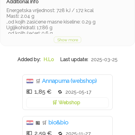
Energetska vrijednost: 728 kJ / 172 kcal
Masti: 2.04 g
..od kojih zasićene masne kiseline: 0.29 g
Ugljikohidrati: 17.86 g
..od kojih šećeri: 0.6 g
Bjelančevine: 20.51 g
Sol: 1.93 g
Mogući tragovi sezama i celera.
H.Lo
2025-03-25
Annapurna (webshop)
🛒
1,85 €
2025-05-17
Webshop
bio&bio
🏪
🛒
2,59 €
2025-11-27