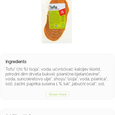
Tofu* (70 %) (soja*, voda, učvršćivač: kalcijev klorid,
prirodni dim drveta bukve), pšenične bjelančevine*,
voda, suncokretovo ulje*, shoyu* (soja*, voda, pšenica*,
sol), začini, paprika sušena 1 %, luk*, jabučni ocat*, sol.
* kontroliran ekološki uzgoj