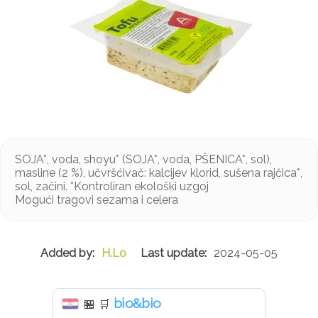
SOJA*, voda, shoyu* (SOJA*, voda, PŠENICA*, sol),
masline (2 %), učvršćivač: kalcijev klorid, sušena rajčica*,
sol, začini. *Kontroliran ekološki uzgoj
Mogući tragovi sezama i celera
H.Lo
2024-05-05
bio&bio
🏪
🛒