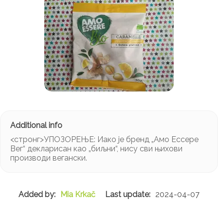
<стронг>УПОЗОРЕЊЕ:
Иако је бренд „Амо Ессере
Вег“ декларисан као „биљни“, нису сви њихови
производи вегански.
Mia Krkač
2024-04-07