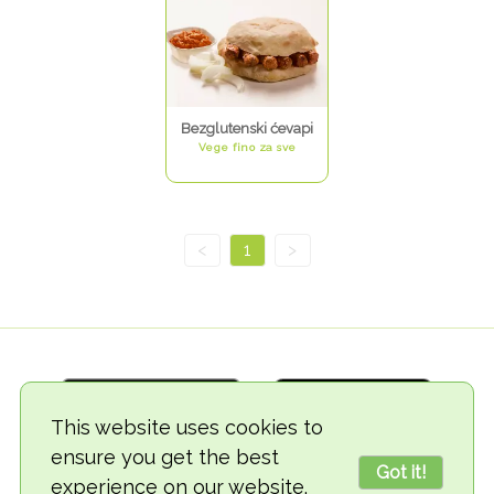
Bezglutenski ćevapi
Vege fino za sve
<
1
>
This website uses cookies to
ensure you get the best
Got it!
experience on our website.
© 2018-2026 TheVegCat