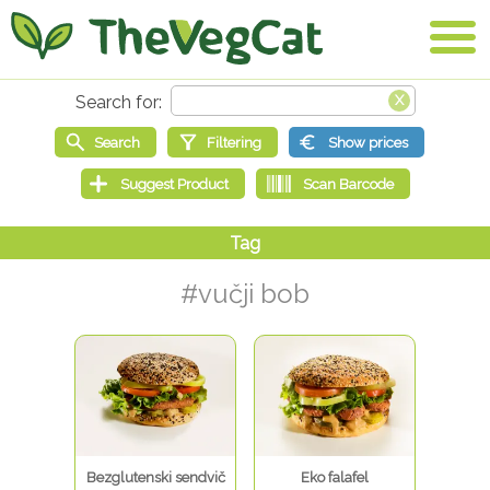
#vučji bob
Bezglutenski sendvič
Eko falafel