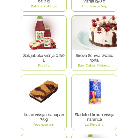
600 g
višnja 250 g
Bakina kuhinja
Amo Essere Veg
Sok jabuka višnja 0.80
Sirova Schwarzwald
L
torta
Fruvita
Raw Cakes Mihaela
Kolač višnja marcipan
Sladoled limun višnja
75 g
naranča
Rosengarten
La Finestra