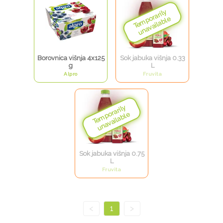
Borovnica višnja 4x125
Sok jabuka višnja 0.33
g
L
Alpro
Fruvita
Sok jabuka višnja 0.75
L
Fruvita
<
1
>