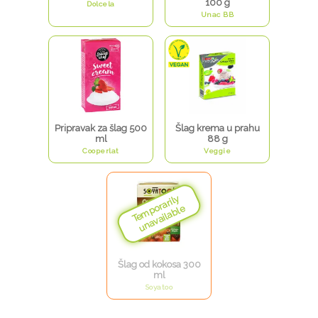
100 g
Dolcela
Unac BB
Pripravak za šlag 500
Šlag krema u prahu
ml
88 g
Cooperlat
Veggie
Šlag od kokosa 300
ml
Soyatoo