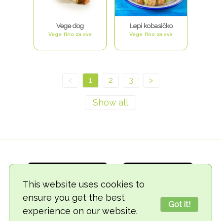
Vege dog
Lepi kobasičko
Vege fino za sve
Vege fino za sve
<
1
2
3
>
This website uses cookies to
ensure you get the best
Got it!
experience on our website.
© 2018-2026 TheVegCat