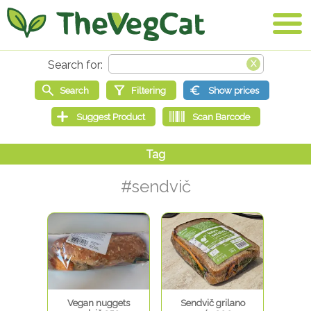
#sendvič
Vegan nuggets
Sendvič grilano