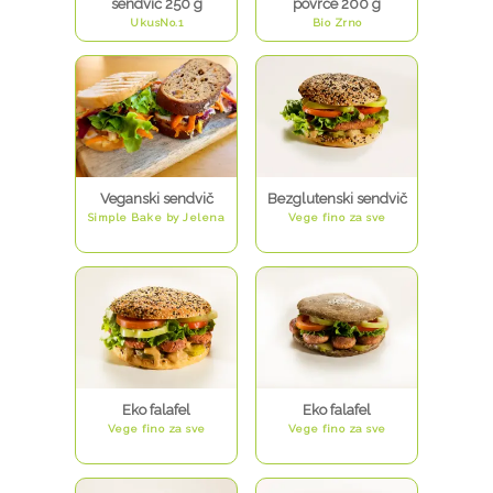
sendvič 250 g
povrće 200 g
UkusNo.1
Bio Zrno
Veganski sendvič
Bezglutenski sendvič
Simple Bake by Jelena
Vege fino za sve
Eko falafel
Eko falafel
Vege fino za sve
Vege fino za sve