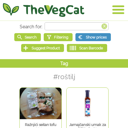
#roštilj
Ražnjići seitan tofu
Jamajčanski umak za