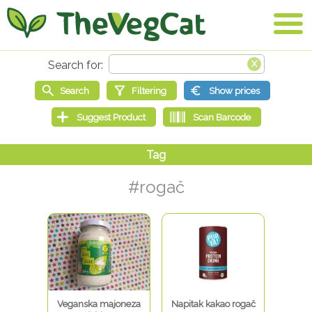
#rogač
Veganska majoneza
Napitak kakao rogač