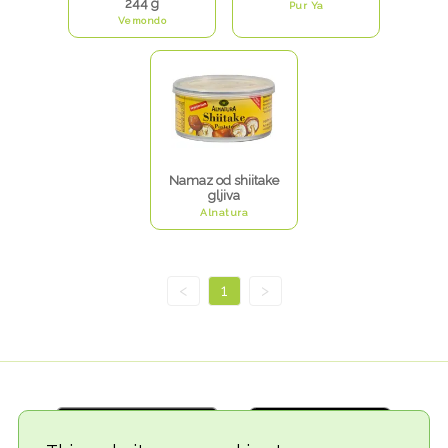
244 g
Pur Ya
Vemondo
Namaz od shiitake
gljiva
Alnatura
<
1
>