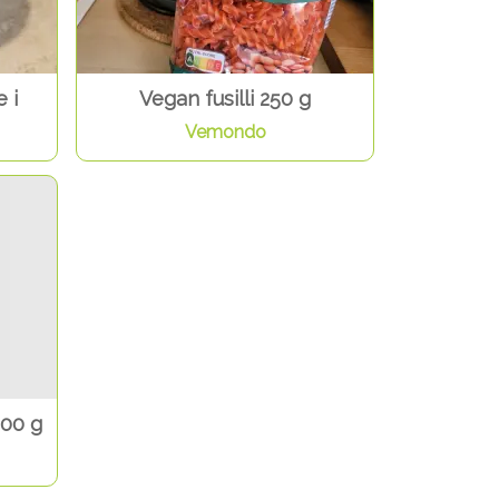
 i
Vegan fusilli 250 g
Vemondo
400 g