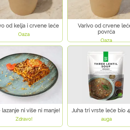
vo od kelja i crvene leće
Varivo od crvene leće
povrća
Oaza
Oaza
lazanje ni više ni manje!
Juha tri vrste leće bio 
Zdravo!
auga