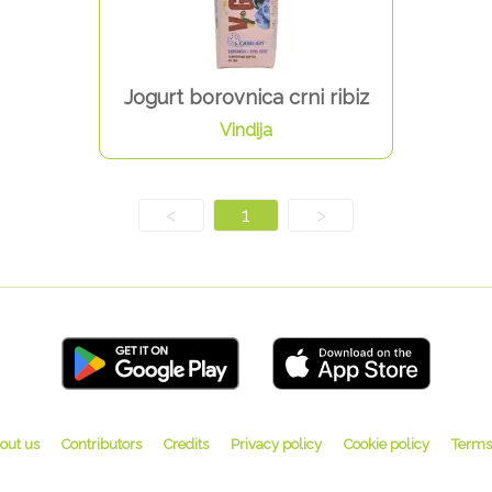
Jogurt borovnica crni ribiz
Vindija
<
1
>