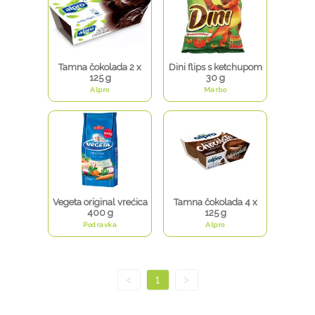
Tamna čokolada 2 x
Dini flips s ketchupom
125 g
30 g
Alpro
Marbo
Vegeta original vrećica
Tamna čokolada 4 x
400 g
125 g
Podravka
Alpro
<
1
>