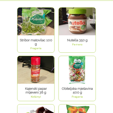
Stribor matovilac 100
Nutella 350 g
g
Ferrero
Fragaria
Kajenski papar
Obiteljska mješavina
mljeveni 38 g
400 g
Kotányi
Fragaria