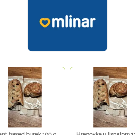
ant based burek 100 g
Hrenovka u lisnatom 1