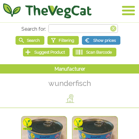
wunderfisch