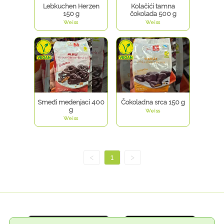
Lebkuchen Herzen
Kolačići tamna
150 g
čokolada 500 g
Weiss
Weiss
Smeđi medenjaci 400
Čokoladna srca 150 g
g
Weiss
Weiss
<
1
>