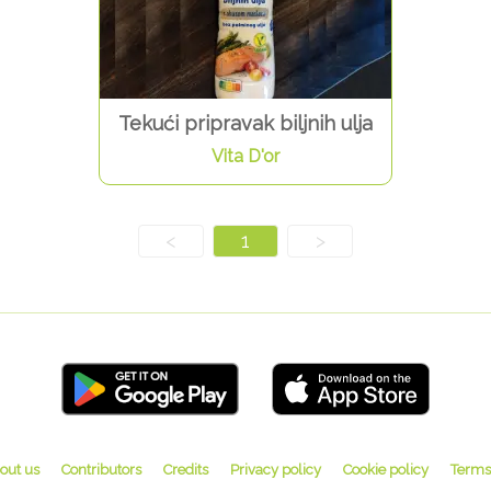
Tekući pripravak biljnih ulja
Vita D'or
<
1
>