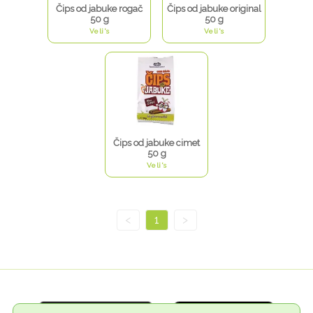
Čips od jabuke rogač
Čips od jabuke original
50 g
50 g
Veli's
Veli's
Čips od jabuke cimet
50 g
Veli's
<
1
>