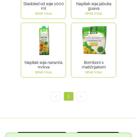
Sladoled od soje 1000
Napitak soja jabuka
ml
guava
SPAR Vital
SPAR Vital
Napitak soja naranča
Bomboni s
mrkva
matičnjakom
SPAR Vital
SPAR Vital
<
1
>