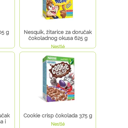
05 g
Nesquik, žitarice za doručak
čokoladnog okusa 625 g
Nestlé
ručak
Cookie crisp čokolada 375 g
a i
Nestlé