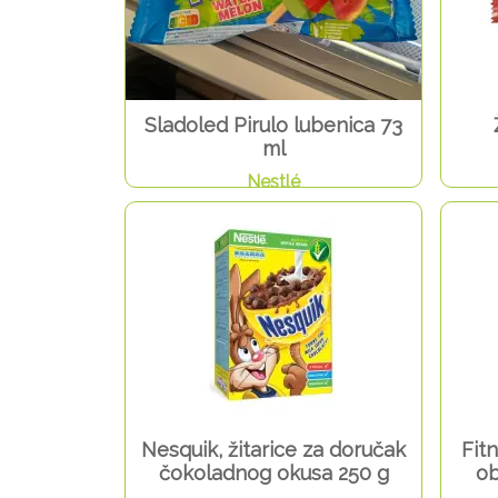
Sladoled Pirulo lubenica 73
ml
Nestlé
Nesquik, žitarice za doručak
Fitn
čokoladnog okusa 250 g
ob