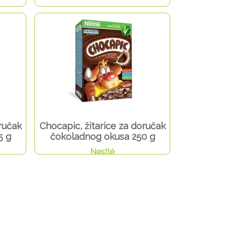
ručak
Chocapic, žitarice za doručak
5 g
čokoladnog okusa 250 g
Nestlé