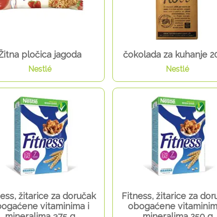
Žitna pločica jagoda
čokolada za kuhanje 2
Nestlé
Nestlé
ess, žitarice za doručak
Fitness, žitarice za do
ogaćene vitaminima i
obogaćene vitaminim
mineralima 375 g
mineralima 250 g