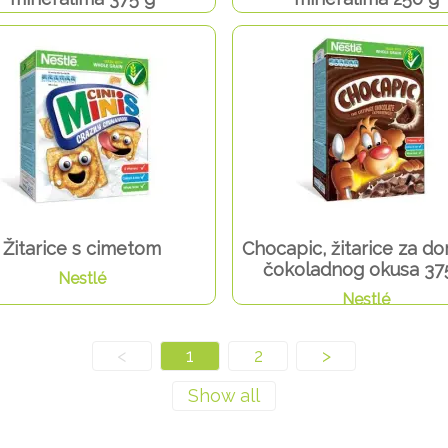
Nestlé
Nestlé
Žitarice s cimetom
Chocapic, žitarice za do
čokoladnog okusa 37
Nestlé
Nestlé
<
1
2
>